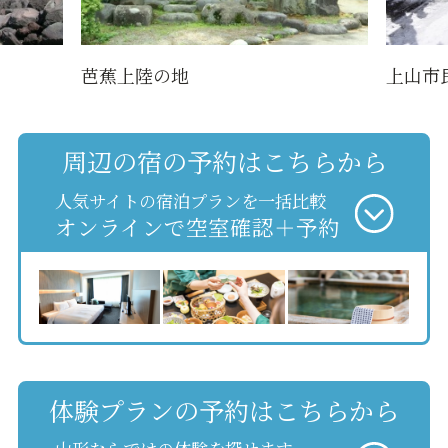
芭蕉上陸の地
上山市
周辺の宿の予約はこちらから
人気サイトの宿泊プランを一括比較
オンラインで空室確認＋予約
体験プランの予約はこちらから