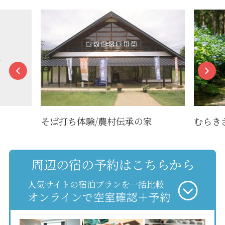
そば打ち体験/農村伝承の家
むらき
周辺の宿の予約はこちらから
人気サイトの宿泊プランを一括比較
オンラインで空室確認＋予約