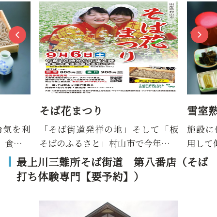
そば花まつり
雪室
冷気を利
「そば街道発祥の地」そして「板
施設に
、食…
そばのふるさと」村山市で今年…
用して
最上川三難所そば街道 第八番店（そば
打ち体験専門【要予約】）