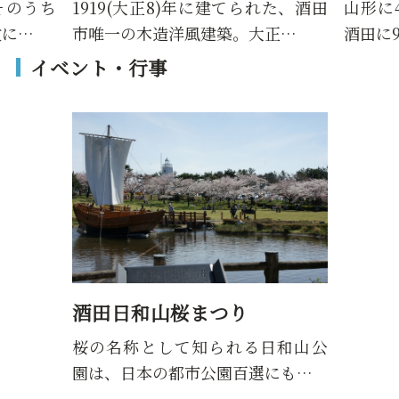
うち
1919(大正8)年に建てられた、酒田
山形に40
…
市唯一の木造洋風建築。大正…
酒田に9泊
イベント・行事
酒田日和山桜まつり
桜の名称として知られる日和山公
園は、日本の都市公園百選にも…