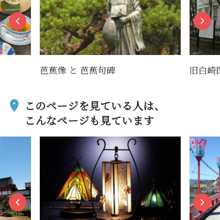
芭蕉像 と 芭蕉句碑
旧白崎
このページを見ている人は、
こんなページも見ています