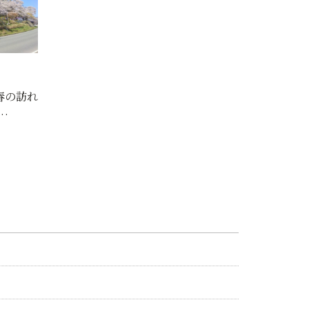
春の訪れ
…