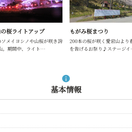
山の桜ライトアップ
もがみ桜まつり
本のソメイヨシノや山桜が咲き誇
200本の桜が咲く愛宕山より
山。期間中、ライト…
を告げるお祭り♪ステージイ
基本情報