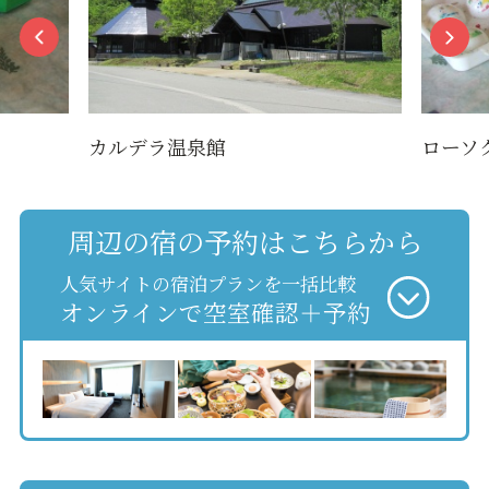
カルデラ温泉館
ローソ
周辺の宿の予約はこちらから
人気サイトの宿泊プランを一括比較
オンラインで空室確認＋予約