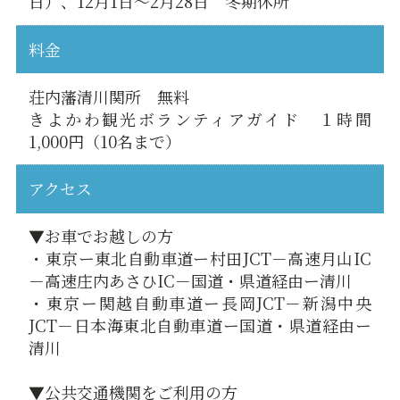
日）、12月1日～2月28日 冬期休所
料金
荘内藩清川関所 無料
きよかわ観光ボランティアガイド １時間
1,000円（10名まで）
アクセス
▼お車でお越しの方
・東京ー東北自動車道ー村田JCT－高速月山IC
－高速庄内あさひIC－国道・県道経由ー清川
・東京ー関越自動車道ー長岡JCT－新潟中央
JCT－日本海東北自動車道ー国道・県道経由ー
清川
▼公共交通機関をご利用の方