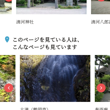
清河八郎記念館
清河八
このページを見ている人は、
こんなページも見ています
春雨庵
蔵王ス