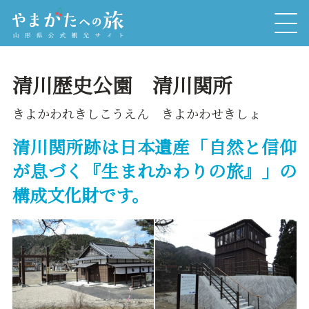
清川歴史公園 清川関所
きよかわれきしこうえん きよかわせきしょ
清川関所跡は日本遺産「自然と信仰
が息づく『生まれかわりの旅』」の
構成文化財です。