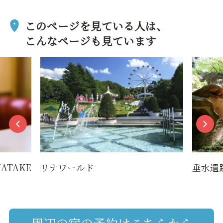
このページを見ている人は、
こんなページも見ています
垂水遺跡／峯の浦
ひ
周辺の宿の予約はこちらから