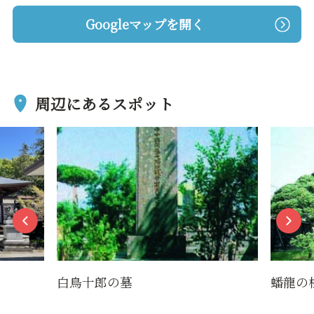
Googleマップを開く
周辺にあるスポット
蟠龍の松
河北
に花