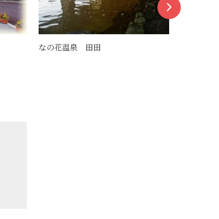
なの花温泉 田田
道の駅庄内みかわ 