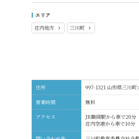
エリア
庄内地方
三川町
住所
997-1321 山形県三
営業時間
無料
アクセス
JR鶴岡駅から車で20分
庄内空港から車で10分
問い合わせ先
三川町教育委員会社会