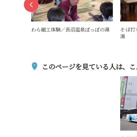
の
わら細工体験／長沼温泉ぽっぽの湯
そば打ち体験／
湯
このページを見ている人は、
こ