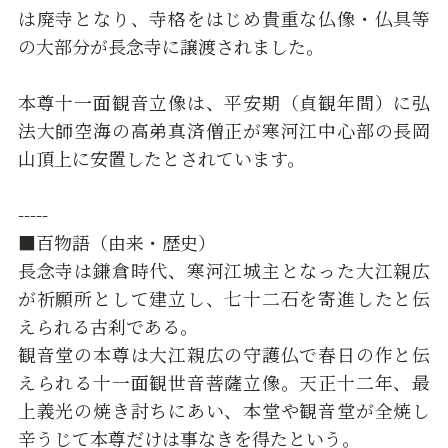
は廃寺となり、寺格をはじめ貴重な仏像・仏具等
の大部分が長念寺に譲渡されました。
本尊十一面観音立像は、平安期（貞観年間）に弘
法大師空海の高弟真済僧正が寒河江中心部の長岡
山頂上に安置したとされています。
-----
■百物語（由来・歴史）
長念寺は鎌倉時代、寒河江城主となった大江親広
が祈願所として建立し、七十二石を寄進したと伝
えられる古刹である。
観音堂の本尊は大江親広の守護仏で春日の作と伝
えられる十一面観世音菩薩立像。天正十二年、最
上義光の焼き討ちにあい、本堂や観音堂が全焼し
辛うじて本尊だけは事なきを得たという。