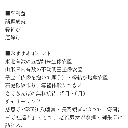
■御利益
諸願成就
縁結び
厄除け
■おすすめポイント
東北有数の五智如来坐像安置
山形県内有数の不動明王坐像安置
子宝（仏像を抱いて願う）・縁結び地蔵安置
石庭砂紋作り、写経体験ができる
さくらんぼの無料接待（5月～6月）
チェリーランド
慈恩寺･寒河江八幡宮・長岡観音の3つで「寒河江
三寺社巡り」として、老若男女が参拝・御朱印に
訪れる。