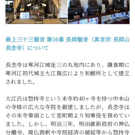
最上三十三観音 第16番 長岡観音（
真言宗
長岡山
長念寺）について
長念寺は寒河江城址三の丸地内にあり、鎌倉期に
寒河江初代城主大江親広により祈願所として建立
されました。
大江氏は惣持寺という末寺約40ヶ寺を持つ中本山
の寺格の広大な寺院を創建しましたが、長念寺は
その末寺筆頭として室町期より知事役を務めてい
ました。しかし、明治三年、明治維新政府の神仏
分離令、廃仏毀釈や寺院経済の破綻等から惣持寺