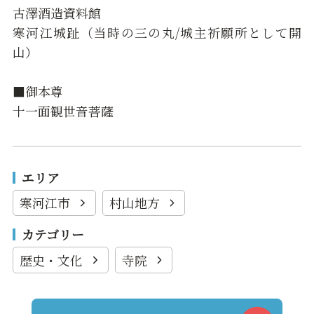
古澤酒造資料館
寒河江城趾（当時の三の丸/城主祈願所として開
山）
■御本尊
十一面観世音菩薩
エリア
寒河江市
村山地方
カテゴリー
歴史・文化
寺院