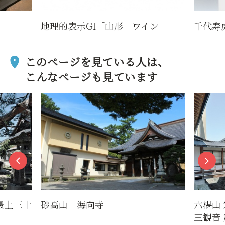
地理的表示GI「山形」ワイン
千代寿
このページを見ている人は、
こんなページも見ています
最上三十
砂高山 海向寺
六椹山
三観音 