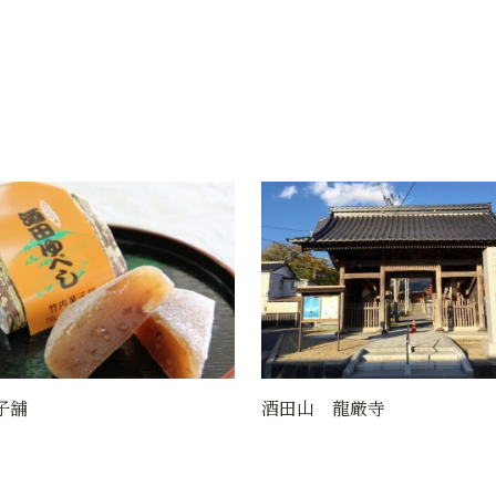
 龍厳寺
天正寺