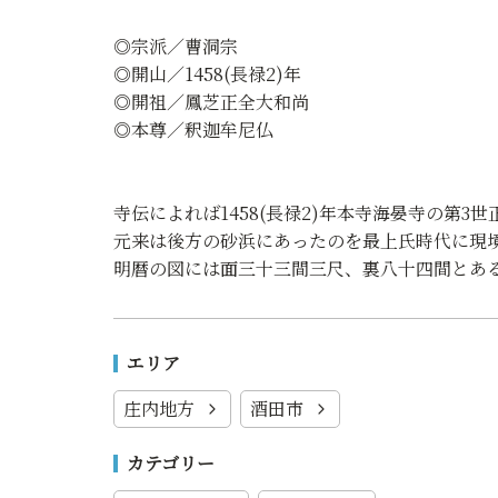
◎宗派／曹洞宗
◎開山／1458(長禄2)年
◎開祖／鳳芝正全大和尚
◎本尊／釈迦牟尼仏
寺伝によれば1458(長禄2)年本寺海晏寺の第3
元来は後方の砂浜にあったのを最上氏時代に現
明暦の図には面三十三間三尺、裏八十四間とあ
エリア
庄内地方
酒田市
カテゴリー