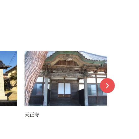
酒田あいおい工藤美術館
寿司割烹 