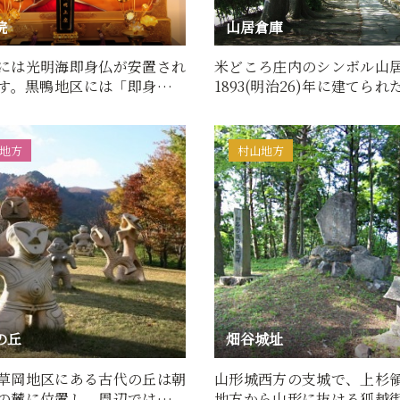
院
山居倉庫
には光明海即身仏が安置され
米どころ庄内のシンボル山
す。黒鴨地区には「即身仏に
1893(明治26)年に建てら
100年後に掘り出し…
倉庫です。米の積出港とし…
地方
村山地方
の丘
畑谷城址
草岡地区にある古代の丘は朝
山形城西方の支城で、上杉
の麓に位置し、周辺では旧石
地方から山形に抜ける狐越