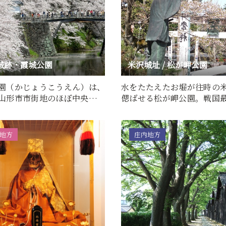
城跡・霞城公園
米沢城址 / 松が岬公園
園（かじょうこうえん）は、
水をたたえたお堀が往時の
山形市市街地のほぼ中央に位
偲ばせる松が岬公園。戦国
都市公園です。東北…
将と語り継がれている上杉
地方
庄内地方