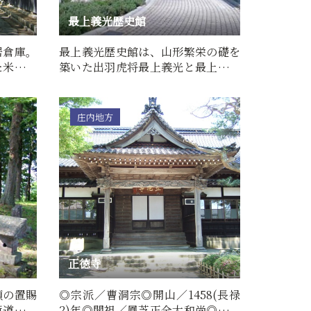
最上義光歴史館
居倉庫。
最上義光歴史館は、山形繁栄の礎を
れた米保管
築いた出羽虎将最上義光と最上家歴
代、山形城の他、地元山形…
庄内地方
正徳寺
領の置賜
◎宗派／曹洞宗◎開山／1458(長禄
街道沿い
2)年◎開祖／鳳芝正全大和尚◎本尊