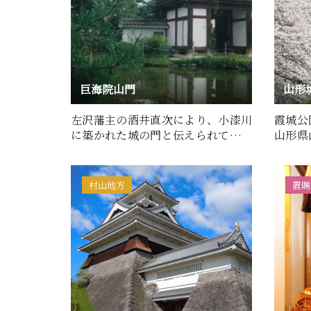
巨海院山門
山形
左沢藩主の酒井直次により、小漆川
霞城公
に築かれた城の門と伝えられていま
山形県
す。建築年代は元和８年（…
置する
村山地方
置賜