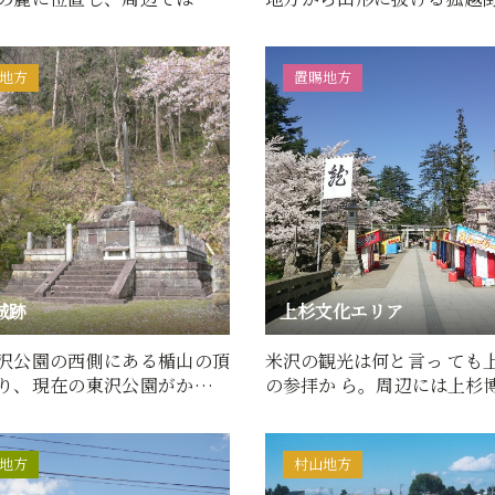
から戦国時代に至る…
にある山城です。慶長5年…
地方
置賜地方
城跡
上杉文化エリア
沢公園の西側にある楯山の頂
米沢の観光は何と言っ ても
り、現在の東沢公園がかつて
の参拝か ら。周辺には上杉
といわれ湯沢から市…
上杉伯爵邸・上杉城史苑…
地方
村山地方