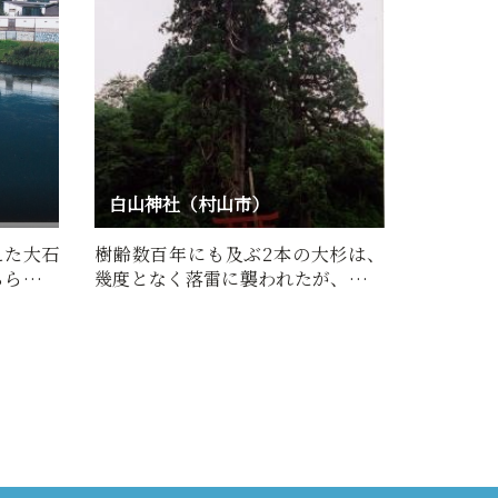
白山神社（村山市）
えた大石
樹齢数百年にも及ぶ2本の大杉は、
ちらこち
幾度となく落雷に襲われたが、被害
が全くなく「安全・健康の…