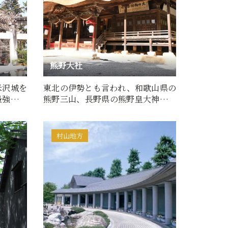
熊野大社
米沢城を
東北の伊勢とも言われ、和歌山県の
最強の武
熊野三山、長野県の熊野皇大神社と
…
ともに日本三熊野の一つに…
村山地方