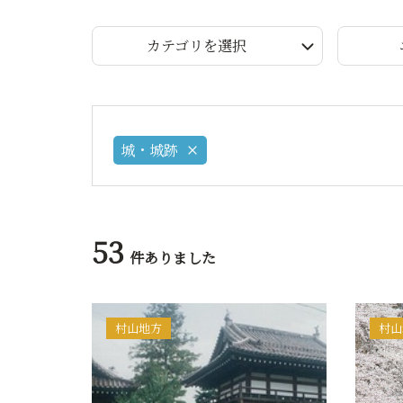
カテゴリを選択
城・城跡
53
件ありました
村山地方
村山