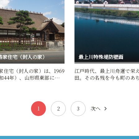
路家住宅（封人の家）
最上川特殊堤防壁画
家住宅（封人の家）は、1969
江戸時代、最上川舟運で栄
和44年）、山形県東部に古く
田。その名残を今も町のあ
られた茅葺き寄棟造…
らで感じられます。
1
2
3
次へ