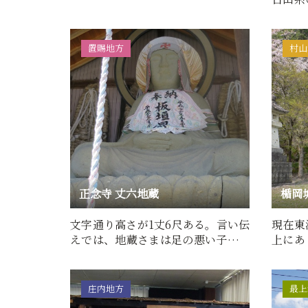
器時代
置賜地方
村山
正念寺 丈六地蔵
楯岡
文字通り高さが1丈6尺ある。言い伝
現在東
えでは、地蔵さまは足の悪い子供と
上にあ
足を交換して動けなくなり…
の外郭
庄内地方
最上