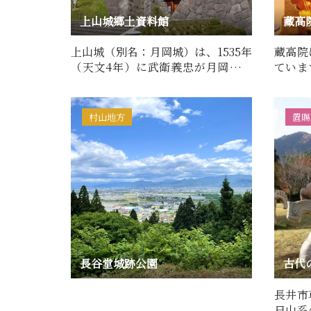
上山城郷土資料館
藏髙
上山城（別名：月岡城）は、1535年
蔵高院
（天文4年）に武衛義忠が月岡・天
ていま
神森に築いたと伝えられて…
なる故
村山地方
置賜
長谷堂城跡公園
古代
長井市
日山系