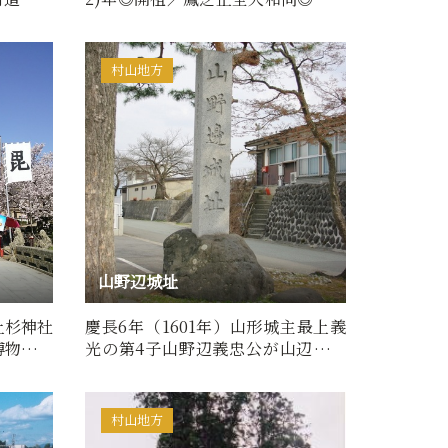
／釈迦牟尼仏寺伝によれば1458(…
村山地方
山野辺城址
上杉神社
慶長6年（1601年）山形城主最上義
博物館・
光の第4子山野辺義忠公が山辺城主
となり、四の堀や出丸を持つ…
村山地方