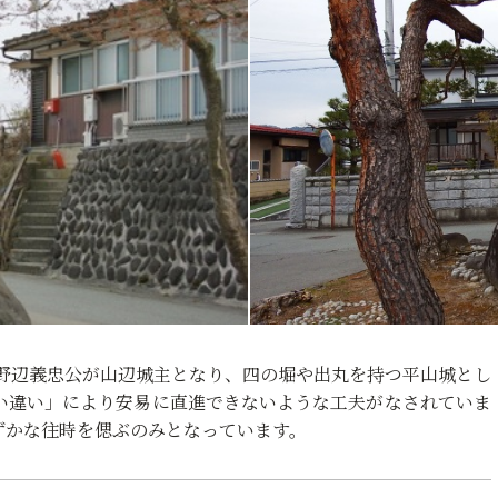
子山野辺義忠公が山辺城主となり、四の堀や出丸を持つ平山城とし
い違い」により安易に直進できないような工夫がなされていま
ずかな往時を偲ぶのみとなっています。