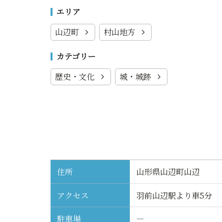
エリア
山辺町
村山地方
カテゴリー
歴史・文化
城・城跡
住所
山形県山辺町山辺
アクセス
羽前山辺駅より車5分
駐車場
―