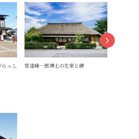
碑
ニット館すだまり
安国寺