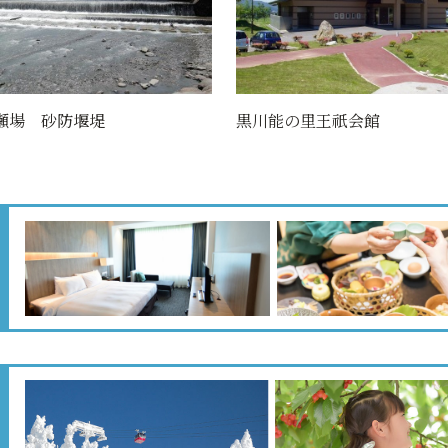
瀬場 砂防堰堤
黒川能の里王祇会館