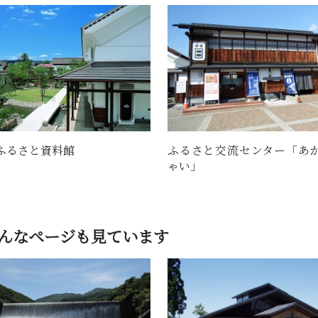
るさと交流センター「あがらっし
安達峰一郎博士の生家と
い」
んなページも見ています