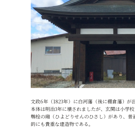
文政6年（1823年）に白河藩（後に棚倉藩）
本体は明治3年に壊されましたが、玄関は小学
鵯栓の廂（ひよどりせんのひさし）があり、普
的にも貴重な建造物である。