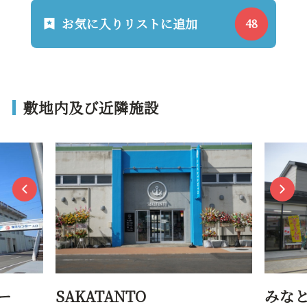
お気に入りリストに追加
敷地内及び近隣施設
ー
SAKATANTO
みな