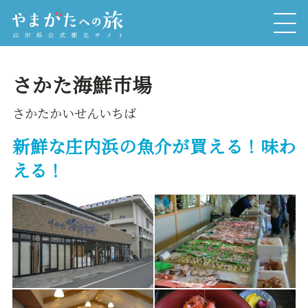
さかた海鮮市場
さかたかいせんいちば
新鮮な庄内浜の魚介が買える！味わ
える！