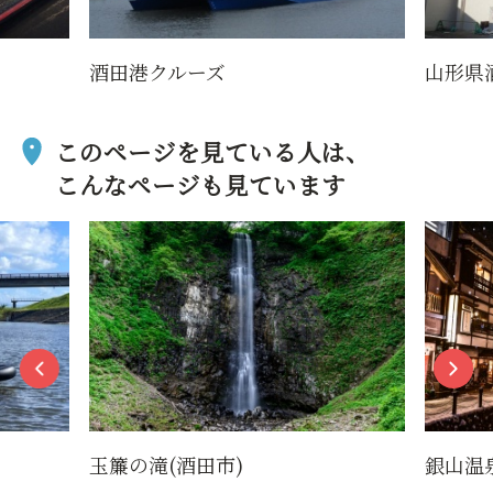
酒田港クルーズ
山形県
このページを見ている人は、
こんなページも見ています
玉簾の滝(酒田市)
銀山温