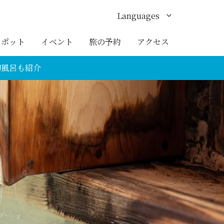
Languages
English
スポット
イベント
旅の予約
アクセス
한국어
切風呂も紹介
繁体中文
簡体中文
ภาษาไทย