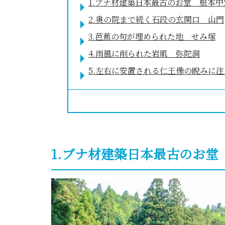
1.ブナ材建築日本最古のお堂 根本中
2.奥の院まで続く石段の玄関口 山門
3.芭蕉の句が埋められた地 せみ塚
4.雨風に削られた岩肌 弥陀洞
5.左右に安置される仁王像の睨みに
1.ブナ材建築日本最古のお堂