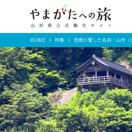
HOME
特集
芭蕉が愛した名刹・山寺（