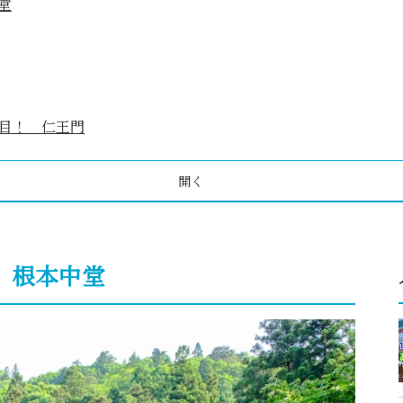
堂
注目！ 仁王門
開く
 根本中堂