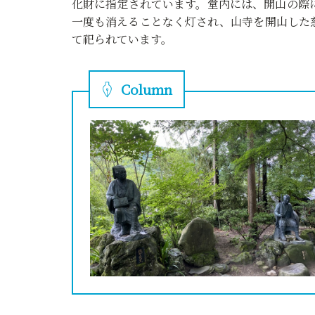
化財に指定されています。堂内には、開山の際
一度も消えることなく灯され、山寺を開山した
て祀られています。
Column