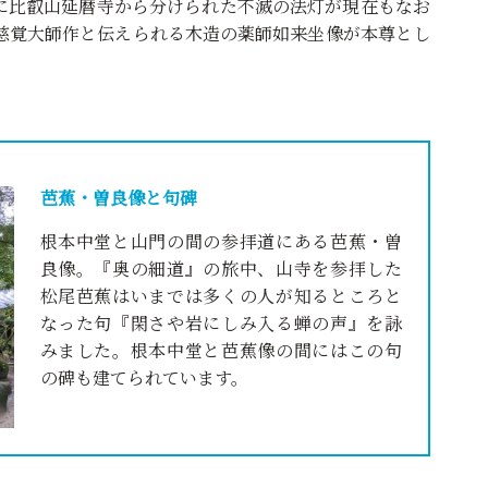
に比叡山延暦寺から分けられた不滅の法灯が現在もなお
慈覚大師作と伝えられる木造の薬師如来坐像が本尊とし
芭蕉・曽良像と句碑
根本中堂と山門の間の参拝道にある芭蕉・曽
良像。『奥の細道』の旅中、山寺を参拝した
松尾芭蕉はいまでは多くの人が知るところと
なった句『閑さや岩にしみ入る蝉の声』を詠
みました。根本中堂と芭蕉像の間にはこの句
の碑も建てられています。