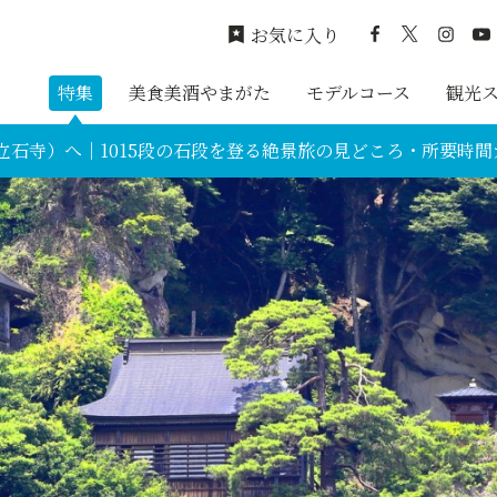
お気に入り
特集
美食美酒やまがた
モデルコース
観光
立石寺）へ｜1015段の石段を登る絶景旅の見どころ・所要時間