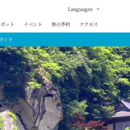
Languages
English
スポット
イベント
旅の予約
アクセス
한국어
ガイド
繁体中文
簡体中文
ภาษาไทย