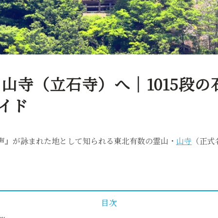
山寺（立石寺）へ｜1015段
イド
声』が詠まれた地として知られる東北有数の霊山・
山寺
（正式
目次