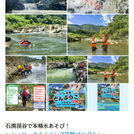
石渕渓谷で本格水あそび！