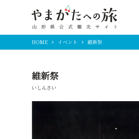
HOME
イベント
維新祭
維新祭
いしんさい