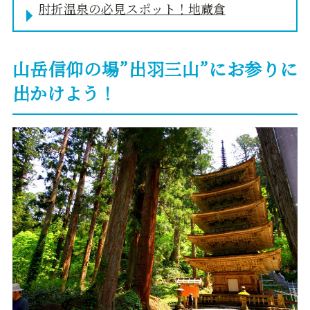
肘折温泉の必見スポット！地蔵倉
山岳信仰の場”出羽三山”にお参りに
出かけよう！