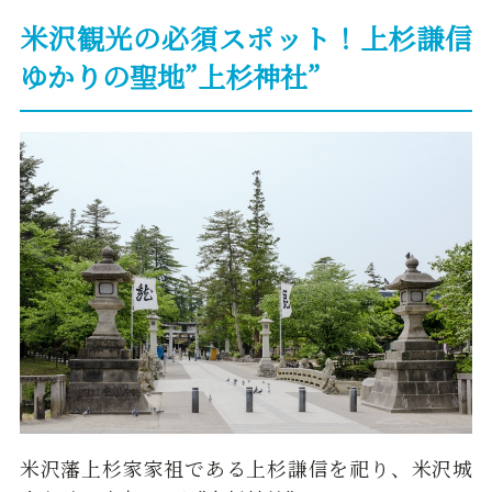
米沢観光の必須スポット！上杉謙信
ゆかりの聖地”上杉神社”
米沢藩上杉家家祖である上杉謙信を祀り、米沢城