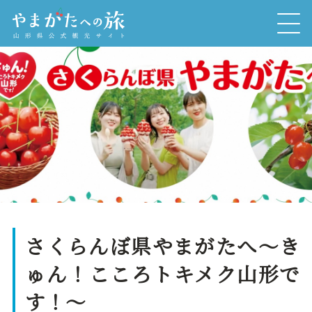
さくらんぼ県やまがたへ～き
ゅん！こころトキメク山形で
す！～