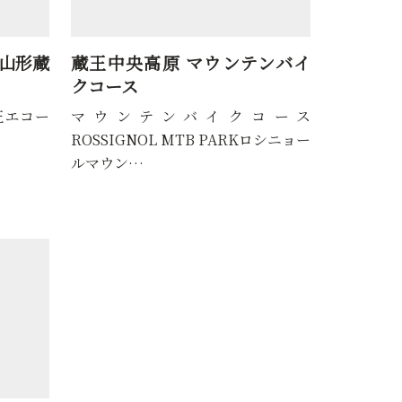
山形蔵
蔵王中央高原 マウンテンバイ
徳良湖サ
クコース
キャンプ
王エコー
マウンテンバイクコース
います。
ROSSIGNOL MTB PARKロシニョー
ルマウン…