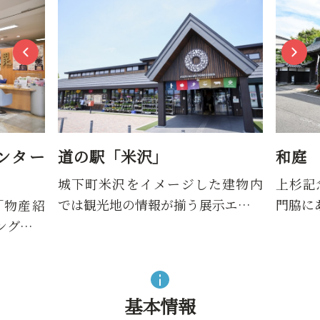
ンター
道の駅「米沢」
和庭
城下町米沢をイメージした建物内
上杉記
では観光地の情報が揃う展示エ…
門脇に
「物産紹
ング…
基本情報