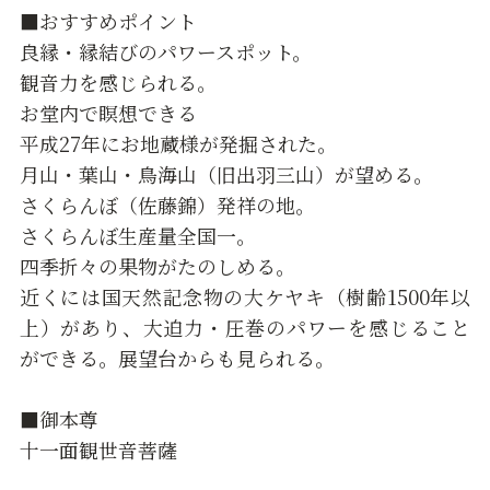
■おすすめポイント
良縁・縁結びのパワースポット。
観音力を感じられる。
お堂内で瞑想できる
平成27年にお地蔵様が発掘された。
月山・葉山・鳥海山（旧出羽三山）が望める。
さくらんぼ（佐藤錦）発祥の地。
さくらんぼ生産量全国一。
四季折々の果物がたのしめる。
近くには国天然記念物の大ケヤキ（樹齢1500年以
上）があり、大迫力・圧巻のパワーを感じること
ができる。展望台からも見られる。
■御本尊
十一面観世音菩薩