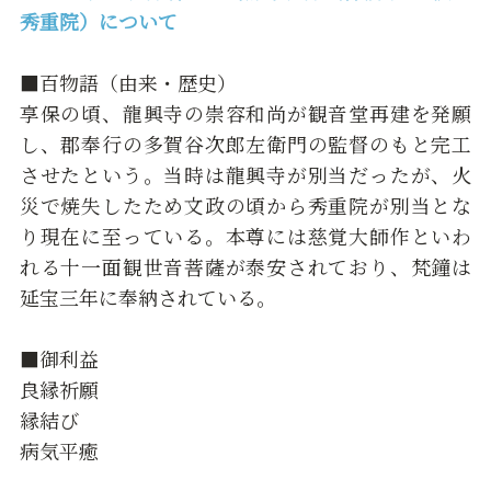
秀重院）について
■百物語（由来・歴史）
享保の頃、龍興寺の崇容和尚が観音堂再建を発願
し、郡奉行の多賀谷次郎左衛門の監督のもと完工
させたという。当時は龍興寺が別当だったが、火
災で焼失したため文政の頃から秀重院が別当とな
り現在に至っている。本尊には慈覚大師作といわ
れる十一面観世音菩薩が泰安されており、梵鐘は
延宝三年に奉納されている。
■御利益
良縁祈願
縁結び
病気平癒