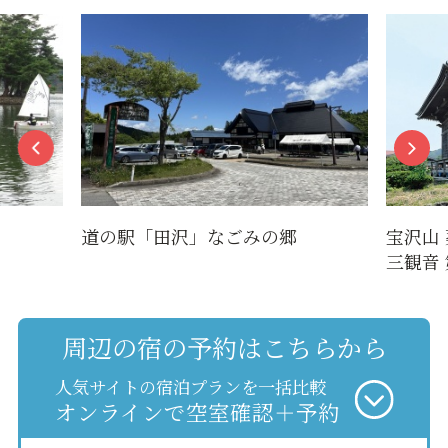
道の駅「田沢」なごみの郷
宝沢山
三観音 
周辺の宿の予約はこちらから
人気サイトの宿泊プランを一括比較
オンラインで空室確認＋予約