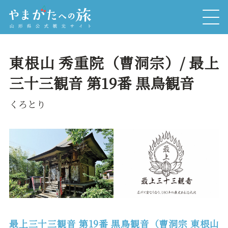
東根山 秀重院（曹洞宗）/ 最上
三十三観音 第19番 黒鳥観音
くろとり
最上三十三観音 第19番 黒鳥観音（曹洞宗 東根山