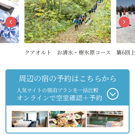
クアオルト お清水・樹氷原コース
第6回
周辺の宿の予約はこちらから
人気サイトの宿泊プランを一括比較
オンラインで空室確認＋予約