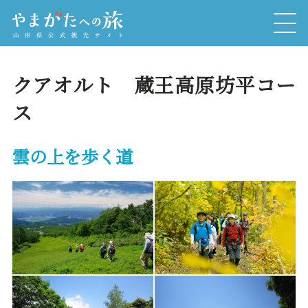
クアオルト 蔵王高原坊平コー
ス
雲の上を歩く道