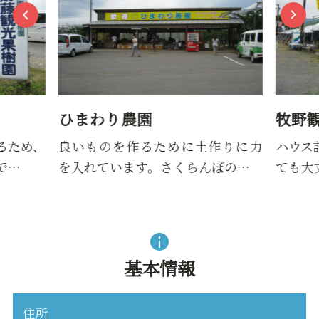
ひまわり農園
牧野
るため、
良いものを作るために土作りに力
ハウス
で…
を入れています。さくらんぼの…
ても大
基本情報
住所