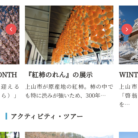
ONTH
『紅柿のれん』の展示
WINT
を迎える
上山市が原産地の紅柿。柿の中で
上山市
くら）」
も特に渋みが強いため、300年…
「啓翁
を…
アクティビティ・ツアー