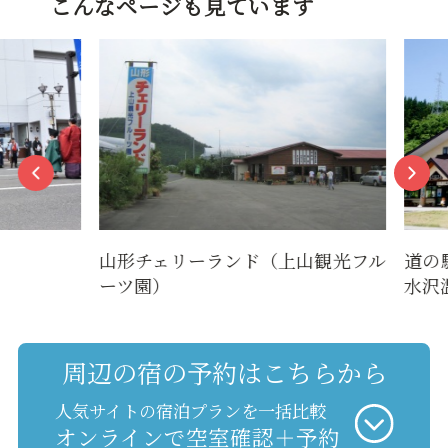
こんなページも見ています
山形チェリーランド（上山観光フル
道の駅
ーツ園）
水沢温
周辺の宿の予約はこちらから
人気サイトの宿泊プランを一括比較
オンラインで空室確認＋予約