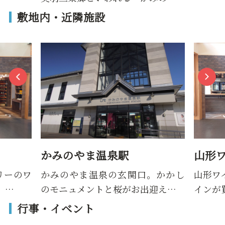
敷地内・近隣施設
かみのやま温泉駅
山形
リーのワ
かみのやま温泉の玄関口。かかし
山形ワ
。…
のモニュメントと桜がお出迎え…
インが
行事・イベント