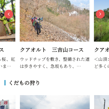
ス
クアオルト 三吉山コース
クア
ら桜、紅
ウッドチップを敷き、整備された道
＜山頂
いま…
は歩きやすく、急坂もあり、…
ど多く
くだもの狩り