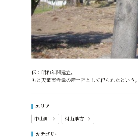
伝：明和年間建立。
もと天童市寺津の産土神として祀られたという
エリア
中山町
村山地方
カテゴリー