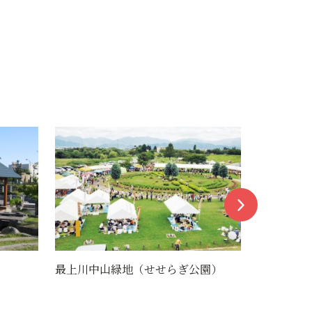
園）
天童最上川温泉ゆぴあ
天性寺