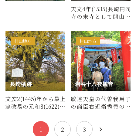
天文4年(1535)長崎円同
寺の末寺として開山。
(曹洞宗)５月3日には玉
昌寺前で町指定有形文
化財の…
村山地方
村山地方
長崎楯跡
岩谷十八夜観音
文安2(1445)年から最上
敏達天皇の代曽我馬子
家改易の元和8(1622)年
の商臣右近衛秀豊の開
までつづいた中山氏長
基で、その後承和7年
崎楯跡の本丸跡に、樹
(840)慈覚大師が再興し
幹周囲…
たと伝え…
1
2
3