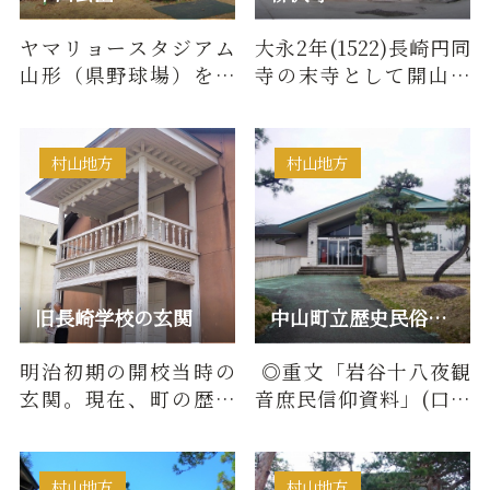
ヤマリョースタジアム
大永2年(1522)長崎円同
山形（県野球場）を中
寺の末寺として開山。
心に第二野球場、多目
山門は天童愛宕地蔵権
的広場等の施設を配置
現の山門(裏門)を神仏分
した運動…
離令…
村山地方
村山地方
旧長崎学校の玄関
中山町立歴史民俗資料館
明治初期の開校当時の
◎重文「岩谷十八夜観
玄関。現在、町の歴史
音庶民信仰資料」(口寄
民俗資料館に移築され
せ巫女習俗資料951
ている。(町指定文化財)
点)、内陸の農耕文化資
長崎小…
料・…
村山地方
村山地方