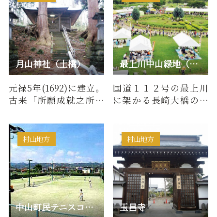
月山神社（土橋）
最上川中山緑地（せせらぎ公園）
元禄5年(1692)に建立。
国道１１２号の最上川
古来「所願成就之所」
に架かる長崎大橋の東
として信仰されてき
側にある「せせらぎ公
た。祭礼5月3日
園」は、全国初の川の
流れを利…
村山地方
村山地方
中山町民テニスコート
玉昌寺