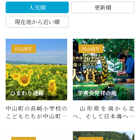
人気順
更新順
現在地から近い順
村山地方
村山地方
ひまわり迷路
芋煮会発祥の地 中山町
中山町の長崎小学校の
山形県を南から北
こどもたちが中山町を
へ、そして日本海へ流
盛り上げるために考え
れる最上川。江戸時代
たアイディアのひとつ
にはこの山形県の母な
の「ひま…
る川、最上…