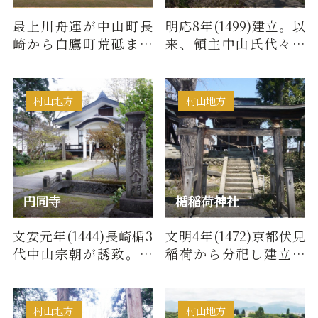
最上川舟運が中山町長
明応8年(1499)建立。以
崎から白鷹町荒砥まで
来、領主中山氏代々の
通じたのは、元禄7年
祈願所となり、住民よ
（1694年）のこと。そ
り「雨乞い山王」とし
れまでは…
て尊崇…
村山地方
村山地方
円同寺
楯稲荷神社
文安元年(1444)長崎楯3
文明4年(1472)京都伏見
代中山宗朝が誘致。中
稲荷から分祀し建立。
山氏累代の菩提寺であ
住民の生活豊かなれと
る。(曹洞宗)また、玄蕃
祈ったものといわれ
壇は8…
る。祭礼9…
村山地方
村山地方