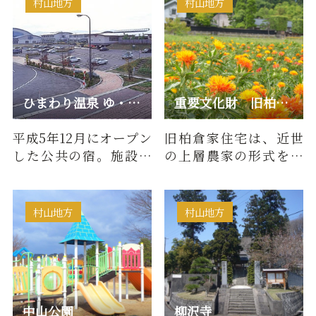
村山地方
村山地方
ひまわり温泉 ゆ・ら・ら
重要文化財 旧柏倉家住宅（九左衛門）
平成5年12月にオープン
旧柏倉家住宅は、近世
した公共の宿。施設の
の上層農家の形式を継
北側のＪＲ左沢線最上
承した大規模住宅とな
川橋梁は、フラワー長
っています。現在の主屋
井線荒…
は前身…
村山地方
村山地方
中山公園
柳沢寺