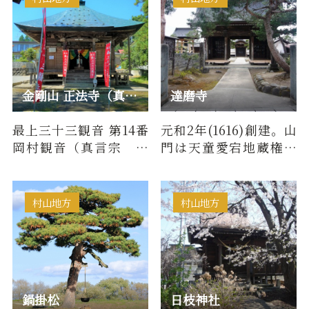
金剛山 正法寺（真言宗）/ 最上三十三観音 第14番岡村観音
達磨寺
最上三十三観音 第14番
元和2年(1616)創建。山
岡村観音（真言宗 金
門は天童愛宕地蔵権現
剛山 正法寺）につい
の山門(表門)を神仏分離
て■百物語（由来・歴
令により譲り受け建
史）奈…
立。江…
村山地方
村山地方
鍋掛松
日枝神社