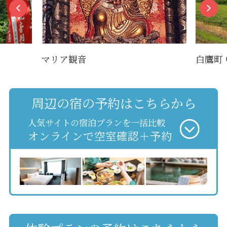
マリア観音
白鷹町
周辺の宿の予約はこちらから
人気サイトの宿泊プランを一括比較
オンラインで空室確認＋予約