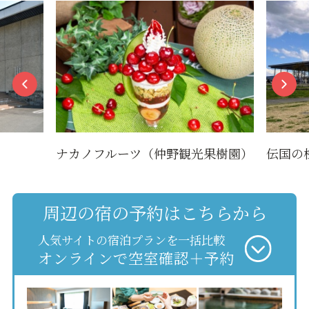
ナカノフルーツ（仲野観光果樹園）
伝国の
周辺の宿の予約はこちらから
人気サイトの宿泊プランを一括比較
オンラインで空室確認＋予約