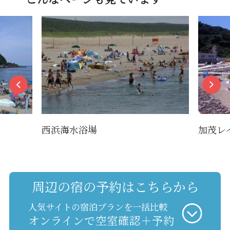
西浜海水浴場
加茂レ
周辺の宿の予約はこちらから
人気サイトの宿泊プランを一括比較
オンラインで空室確認＋予約