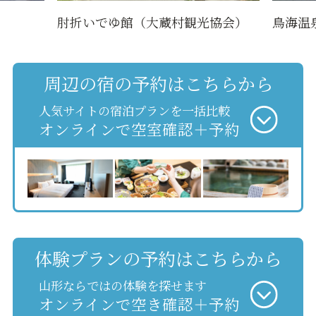
肘折いでゆ館（大蔵村観光協会）
鳥海温
周辺の宿の予約はこちらから
人気サイトの宿泊プランを一括比較
オンラインで空室確認＋予約
体験プランの予約はこちらから
山形ならではの体験を探せます
オンラインで空き確認＋予約