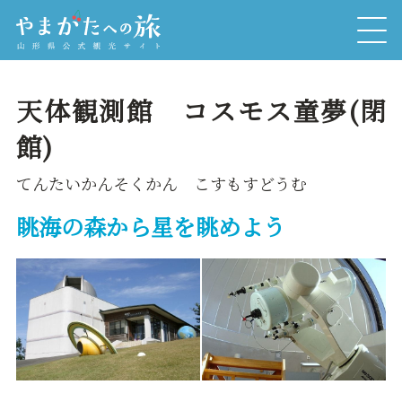
天体観測館 コスモス童夢(閉
館)
てんたいかんそくかん こすもすどうむ
眺海の森から星を眺めよう