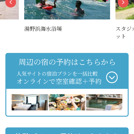
湯野浜海水浴場
スタジ
ット
周辺の宿の予約はこちらから
人気サイトの宿泊プランを一括比較
オンラインで空室確認＋予約