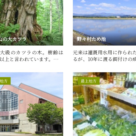
山の大カツラ
野々村ため池
大級のカツラの木。樹齢は
元来は灌漑用水用に作られ
0年以上と言われています。この
るが、10年に渡る餌付けの
周辺には、驚くほど多…
り、冬になると毎年300羽…
地方
最上地方