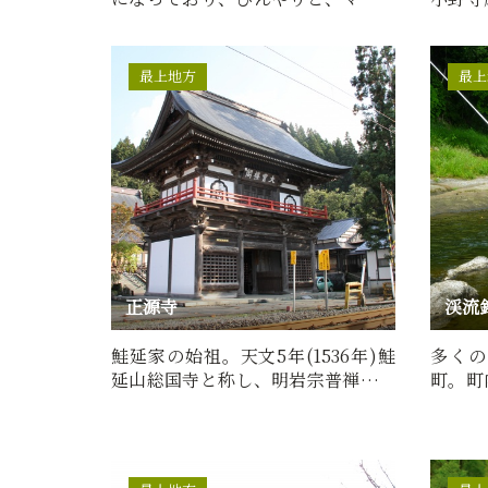
スイオンに満たされた空間…
が客将
最上地方
最上
正源寺
渓流
鮭延家の始祖。天文5年(1536年)鮭
多くの
延山総国寺と称し、明岩宗普禅師を
町。町
勧請して開山、第1世とした…
川が流