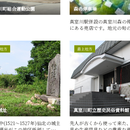
川町総合運動公園
森の停車場
真室川駅併設の真室川森の
にある売店です。地元の旬
ほか、加工品やお土産など
地方
最上地方
城址
真室川町立歴史民俗資料館
(1521～1527年)仙北の城主
先人が古くから使って来た
輝光がこの地区所領していた
具や生産用具などの貴重な