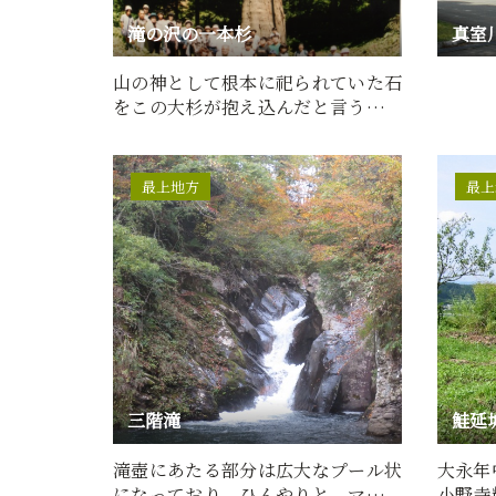
滝の沢の一本杉
真室
山の神として根本に祀られていた石
をこの大杉が抱え込んだと言う。今
もその根元にわずかに隙間…
最上地方
最上
三階滝
鮭延
滝壺にあたる部分は広大なプール状
大永年中
になっており、ひんやりと、マイナ
小野寺