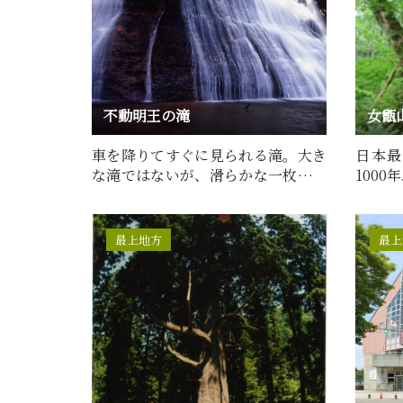
不動明王の滝
女甑
車を降りてすぐに見られる滝。大き
日本最
な滝ではないが、滑らかな一枚岩の
100
岩肌を白く滑り落ちる様子…
巨木の
最上地方
最上