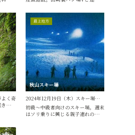
…
てコンビニエンスストア形態…
最上地方
秋山スキー場
がよく奇
2024年12月19日（木）スキー場開き
咲き乱れ
初級～中級者向けのスキー場。週末
…
はソリ乗りに興じる親子連れの姿も
多い。スノーボード初心者…