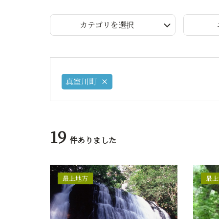
カテゴリを選択
真室川町
19
件ありました
最上地方
最上