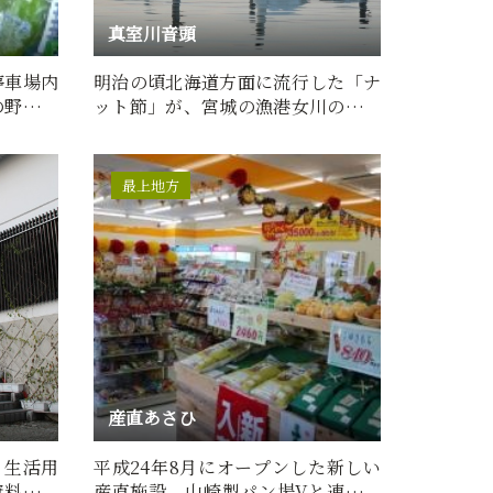
真室川音頭
停車場内
明治の頃北海道方面に流行した「ナ
の野菜の
ット節」が、宮城の漁港女川の漁民
…
につたわれ唄われていたも…
最上地方
産直あさひ
、生活用
平成24年8月にオープンした新しい
資料の収
産直施設。山崎製パン場Vと連携し