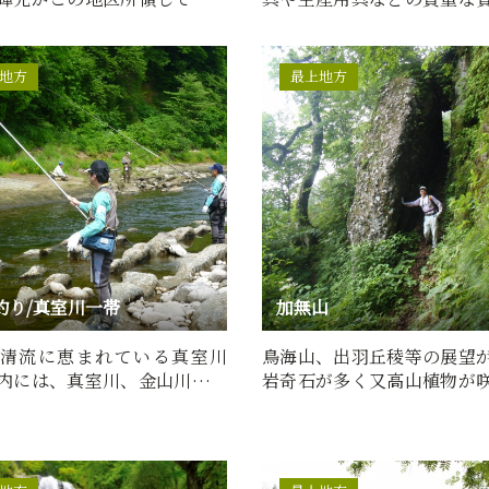
の佐々木貞綱を六千…
集について町民各位の理解
地方
最上地方
釣り/真室川一帯
加無山
清流に恵まれている真室川
鳥海山、出羽丘稜等の展望
内には、真室川、金山川、鮭
岩奇石が多く又高山植物が
れ、四季折々の川の幸…
る。男加無山と女加無山の