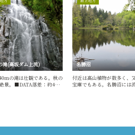
地方
最上地方
の滝(高坂ダム上流)
名勝沼
40ｍの滝は壮観である。秋の
付近は高山植物が数多く、
絶景。■DATA落差：約40ｍ
宝庫でもある。名勝沼には
直瀑難易度：上級所要…
川はなく、すべての水は湧