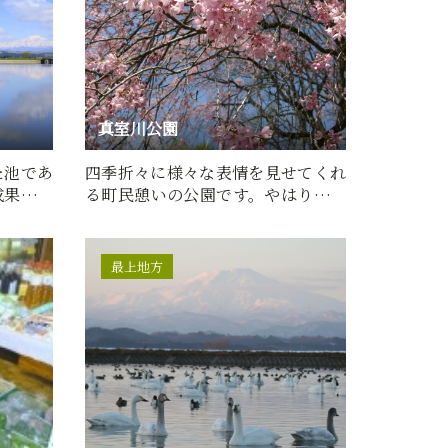
真室川公園
た池であ
四季折々に様々な表情を見せてくれ
成果によ
る町民憩いの公園です。やはり見ど
ころは、春の梅や桜が咲く…
最上地方