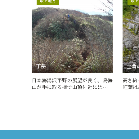
最上地方
最上
丁岳
土倉
日本海湯沢平野の展望が良く、鳥海
高さ約
山が手に取る様で山頂付近には高山
紅葉は
植物のみごとな花畑広がる…
形態：