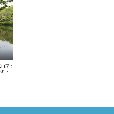
又山菜の
流れ込む
…