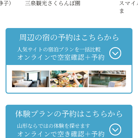
静子）
三泉観光さくらんぼ園
スマイ
ま
周辺の宿の予約はこちらから
人気サイトの宿泊プランを一括比較
オンラインで空室確認＋予約
体験プランの予約はこちらから
山形ならではの体験を探せます
オンラインで空き確認＋予約