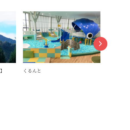
八雲神社（長井市）
けん玉ひろ