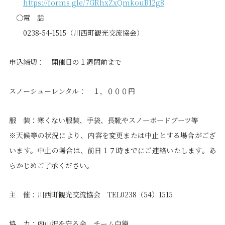
https://forms.gle/7GRhxZxQmkouB12g8
〇電 話
0238-54-1515（川西町観光交流協会）
申込締切： 開催日の１週間前まで
スノーシューレンタル： １，０００円
服 装：寒くない服装、手袋、長靴やスノーボードブーツ等
※天候等の状況により、内容を変更または中止とする場合がござ
います。中止の場合は、前日１７時までにご連絡いたします。あ
らかじめご了承ください。
主 催：川西町観光交流協会 TEL0238（54）1515
協 力：内山沢を守る会、チーム白猿