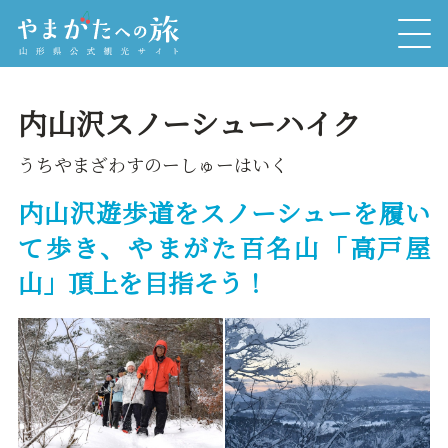
内山沢スノーシューハイク
うちやまざわすのーしゅーはいく
内山沢遊歩道をスノーシューを履い
て歩き、やまがた百名山「高戸屋
山」頂上を目指そう！