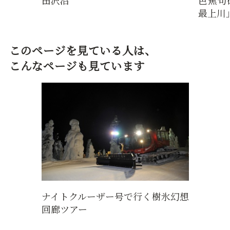
田沢沼
芭蕉句
最上川
このページを見ている人は、
こんなページも見ています
ナイトクルーザー号で行く樹氷幻想
回廊ツアー