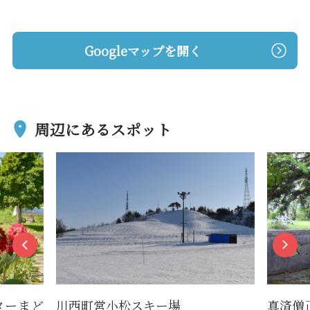
Googleマップを開く
周辺にあるスポット
ターまど
川西町営小松スキー場
真済僧