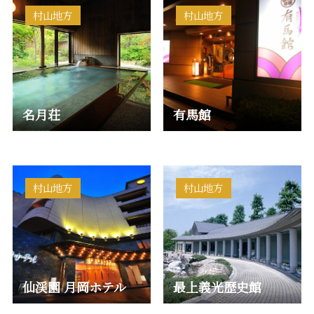
形鉄道…
野の一つに…
村山地方
村山地方
名月荘
有馬館
村山地方
村山地方
仙渓園 月岡ホテル
最上義光歴史館