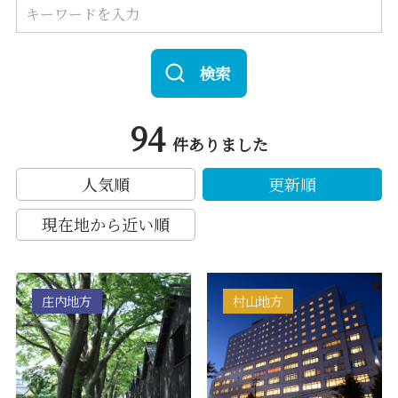
検索
94
件ありました
人気順
更新順
現在地から近い順
庄内地方
村山地方