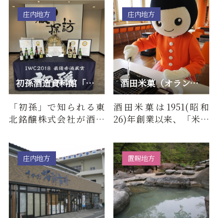
震化と…
真美術…
庄内地方
庄内地方
初孫酒造資料館「蔵探訪館」
酒田米菓（オランダせんべいFACTORY）
「初孫」で知られる東
酒田米菓は1951(昭和
北銘醸株式会社が酒造
26)年創業以来、「米と
りや歴史などを紹介し
製法へのこだわり」を
ている資料館です。酒田
大切に精米からせんべ
市郊外…
いの生地…
庄内地方
置賜地方