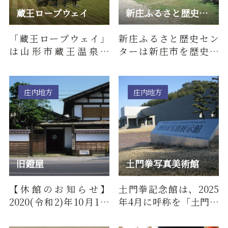
蔵王ロープウェイ
新庄ふるさと歴史センター
「蔵王ロープウェイ」
新庄ふるさと歴史セン
は山形市蔵王温泉の
ターは新庄市を歴史、
「蔵王山麓駅」・「樹
民俗、祭りの視点から
氷高原駅」・「地蔵山
紹介する拠点施設。新
頂駅」を結…
庄まつり…
庄内地方
庄内地方
旧鐙屋
土門拳写真美術館
【休館のお知らせ】
土門拳記念館は、2025
2020(令和2)年10月1日
年4月に呼称を「土門拳
(木)より、大規模改修の
写真美術館」に変更い
ため休館となります。耐
たしました。土門拳写