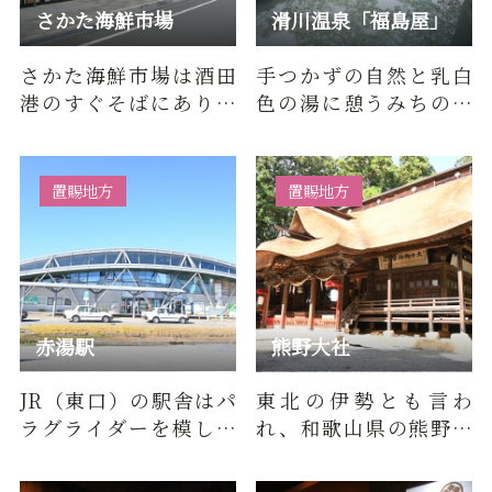
さかた海鮮市場
滑川温泉「福島屋」
さかた海鮮市場は酒田
手つかずの自然と乳白
港のすぐそばにあり、
色の湯に憩うみちのく
日本海で水揚げされた
の古風な湯治場。
ばかりの新鮮で美味し
い魚を取…
置賜地方
置賜地方
赤湯駅
熊野大社
JR（東口）の駅舎はパ
東北の伊勢とも言わ
ラグライダーを模して
れ、和歌山県の熊野三
いて、グッドデザイン
山、長野県の熊野皇大
賞も受賞しています。山
神社とともに日本三熊