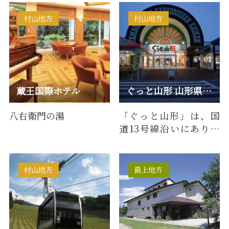
ン舟下り。雄大な自然
ニやファストフード、レ
の中を…
ストラ…
村山地方
村山地方
蔵王国際ホテル
ぐっと山形 山形県観光物産会館
八右衛門の湯
「ぐっと山形」は、国
道13号線沿いにあり、
東北中央自動車道山形
上山ICからも近く、お
車での山…
村山地方
最上地方