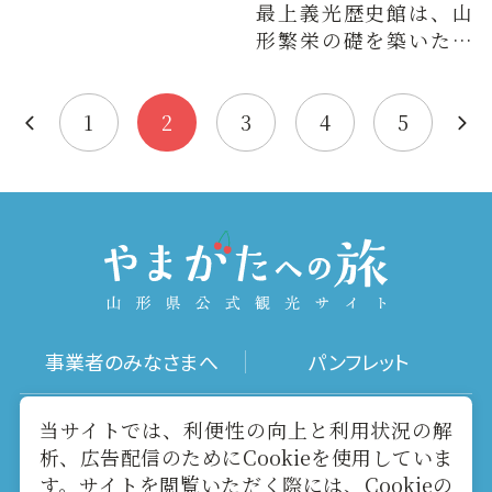
最上義光歴史館は、山
形繁栄の礎を築いた出
羽虎将最上義光と最上
家歴代、山形城の他、
地元山形…
1
2
3
4
5
事業者のみなさまへ
パンフレット
写真ダウンロード
動画ギャラリー
当サイトでは、利便性の向上と利用状況の解
析、広告配信のためにCookieを使用していま
す。サイトを閲覧いただく際には、Cookieの
お役立ちリンク
当サイトについて