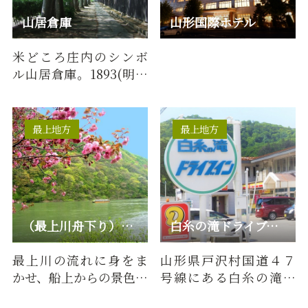
山居倉庫
山形国際ホテル
米どころ庄内のシンボ
ル山居倉庫。1893(明治
26)年に建てられた米保
管倉庫です。米の積出港
とし…
最上地方
最上地方
（最上川舟下り）最上峡芭蕉ライン観光
白糸の滝ドライブイン
最上川の流れに身をま
山形県戸沢村国道４７
かせ、船上からの景色を
号線にある白糸の滝ド
楽しむ最上峡芭蕉ライ
ライブインは、コンビ