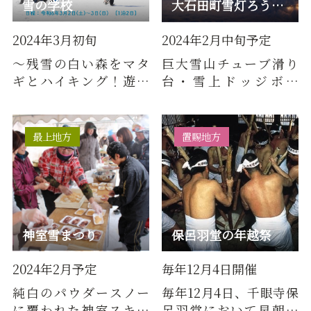
雪の学校
大石田町雪灯ろう街道
2024年3月初旬
2024年2月中旬予定
～残雪の白い森をマタ
巨大雪山チューブ滑り
ギとハイキング！遊び
台・雪上ドッジボー
においで～2024年３月2
ル・雪玉ストラックア
日～3日に開催される１
ウトで思い切り雪を楽
泊２日…
しもう！家…
最上地方
置賜地方
神室雪まつり
保呂羽堂の年越祭
2024年2月予定
毎年12月4日開催
純白のパウダースノー
毎年12月4日、千眼寺保
に覆われた神室スキー
呂羽堂において早朝よ