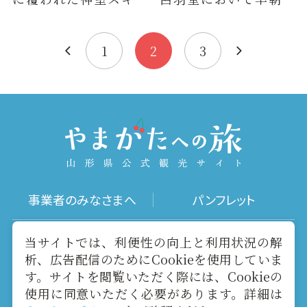
場を会場に、音楽イベ
り裸の餅つきが行なわ
ントや大抽選会が行わ
れる。寛永１８年（１
れます。…
６４１…
1
2
3
事業者のみなさまへ
パンフレット
写真ダウンロード
動画ギャラリー
当サイトでは、利便性の向上と利用状況の解
析、広告配信のためにCookieを使用していま
す。サイトを閲覧いただく際には、Cookieの
お役立ちリンク
当サイトについて
使用に同意いただく必要があります。詳細は