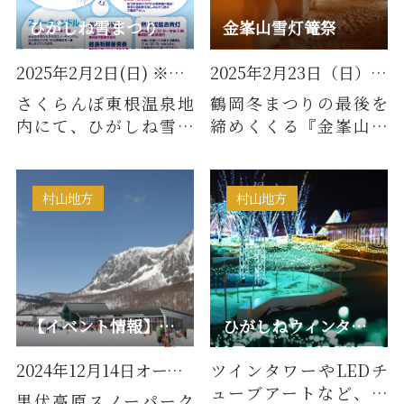
ひがしね雪まつり
金峯山雪灯篭祭
2025年2月2日(日) ※くせの市については2月1日(土)も開催
2025年2月23日（日） ※例年2月下旬開催
さくらんぼ東根温泉地
鶴岡冬まつりの最後を
内にて、ひがしね雪ま
締めくくる『金峯山雪
つりを開催いたしま
灯篭祭』。このお祭り
す！節分豆まき大会や
は、雪の参道を多くの
冬の澄んだ…
男女が手…
村山地方
村山地方
【イベント情報】黒伏高原スノーパーク ジャングルジャングル
ひがしねウィンターフェスティバル
2024年12月14日オープン
ツインタワーやLEDチ
ューブアートなど、さ
黒伏高原スノーパーク