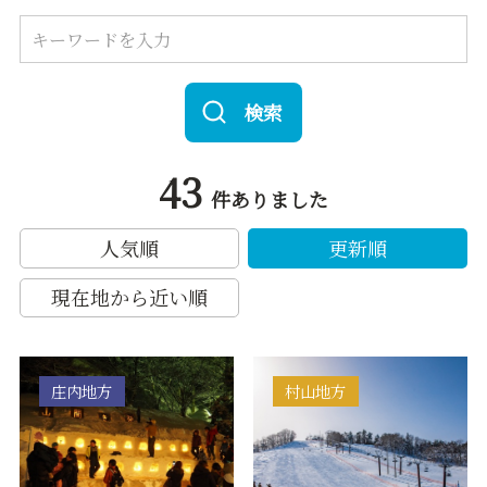
検索
43
件ありました
人気順
更新順
現在地から近い順
庄内地方
村山地方