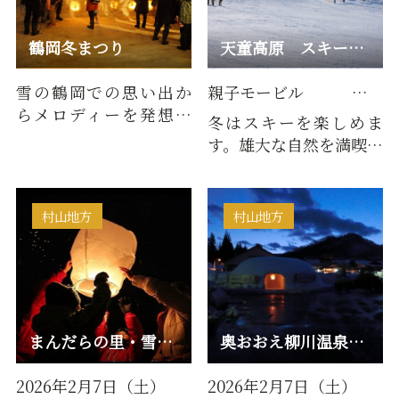
鶴岡冬まつり
天童高原 スキー場 / キャンプ場
雪の鶴岡での思い出か
親子モービル 12月下旬から開催予定 （土日祝営業） チューブスライダー 1月中旬から開催予定 （土日祝営業）
らメロディーを発想し
冬はスキーを楽しめま
たという名曲「雪の降
す。雄大な自然を満喫し
るまちを」にちなみ開
ながら、月山や葉山、
催される…
時には鳥海山などの美
しい山…
村山地方
村山地方
まんだらの里・雪の芸術祭
奥おおえ柳川温泉雪まつり
2026年2月7日（土）
2026年2月7日（土）