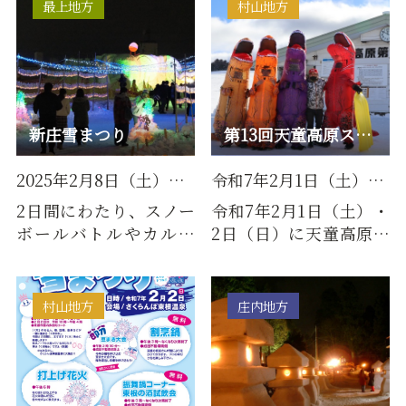
る行事で…
産ワイン…
最上地方
村山地方
新庄雪まつり
第13回天童高原スノーパークフェスタ
2025年2月8日（土）・2月9日（日）
令和7年2月1日（土）・2日(日)
2日間にわたり、スノー
令和7年2月1日（土）・
ボールバトルやカルタ
2日（日）に天童高原ス
大会トレジャーハンテ
キー場において、『第
ィングなどが行われ、
13回天童高原スノーパ
夜には…
ークフ…
村山地方
庄内地方