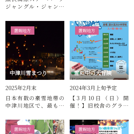
まざまな光の装飾で会
ジャングル・ジャング
場を華やかに彩ります。
ルでは、12月からイベ
クリス…
ントが盛りだくさん！
子供だけ…
置賜地方
置賜地方
中津川雪まつり
雪の中の大冒険
2025年2月末
2024年3月上旬予定
日本有数の豪雪地帯の
【3月10日（日）開
中津川地区で、最も雪
催！】旧校舎のグラウ
深く寒さの厳しい時期
ンドにたっぷり積もっ
に「中津川雪祭り」が
た雪を楽しむイベント
開催され…
が「雪の中…
置賜地方
置賜地方