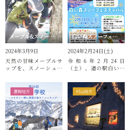
メープル&スノートレッキング
白い森スノーフェスティバル
2024年3月9日
2024年2月24日(土)
天然の甘味メープルサ
令和6年2月24日
ップを、スノーシュー
（土）、道の駅白い森
やかんじきを履いて、
おぐにを会場に「白い
春を待つ雪の森と自然
森スノーフェスティバ
の恵みを…
ル」を開催しま…
置賜地方
村山地方