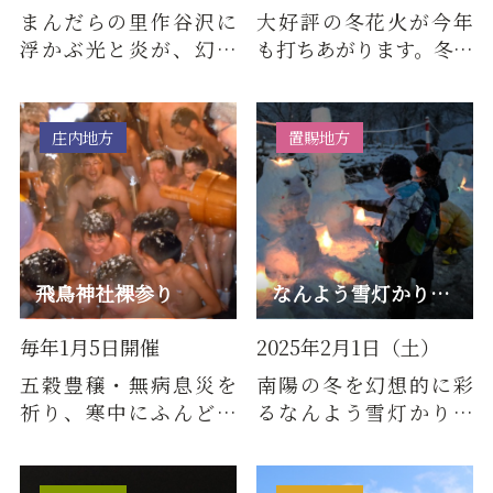
まんだらの里作谷沢に
大好評の冬花火が今年
浮かぶ光と炎が、幻想
も打ちあがります。冬の
的な世界に導く雪の祭
澄んだ空気の中で打ち
典。夜空を彩る天灯
あがる、幻想的な花火
（空飛ぶラ…
をぜひ…
庄内地方
置賜地方
飛鳥神社裸参り
なんよう雪灯かりまつり
毎年1月5日開催
2025年2月1日（土）
五穀豊穣・無病息災を
南陽の冬を幻想的に彩
祈り、寒中にふんどし
るなんよう雪灯かりま
姿の子どもや若者が、
つり。メイン会場の烏
冷水を浴び水ごりをと
帽子山公園では、南陽