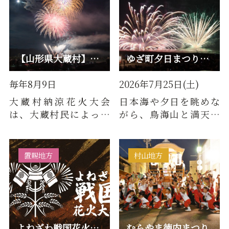
【山形県大蔵村】大蔵村納涼花火大会
ゆざ町夕日まつり 遊佐町民花火大会
毎年8月9日
2026年7月25日(土)
大蔵村納涼花火大会
日本海や夕日を眺めな
は、大蔵村民によって
がら、鳥海山と満天の
支えられる花火大会で
星空に包まれ、おいし
す。赤ちゃん号をはじめ
い物を食べながら見る
お孫さん…
花火大会…
置賜地方
村山地方
よねざわ戦国花火大会
むらやま徳内まつり