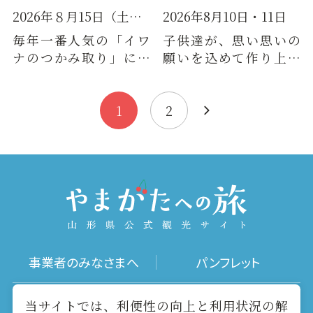
2026年８月15日（土）10:00～15:00
2026年8月10日・11日
毎年一番人気の「イワ
子供達が、思い思いの
ナのつかみ取り」に挑
願いを込めて作り上げ
戦しませんか？とった
た田楽提灯など、地域
イワナをその場で焼い
の伝統芸能も繰り出し
て食べる…
て、大勢…
1
2
事業者のみなさまへ
パンフレット
写真ダウンロード
動画ギャラリー
当サイトでは、利便性の向上と利用状況の解