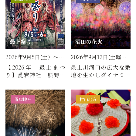
最上祭り
酒田の花火
2026年9月5日(土）～9月6日（日）
2026年9月12日(土曜日)／毎年8月第一土曜
【2026年 最上まつ
最上川河口の広大な敷
り】愛宕神社 熊野大
地を生かしダイナミッ
社の祭礼。神輿が町内
クに花火を打ち上げま
を練り歩き、「もがみ元
す。この花火の起源は、
気ステー…
1929(…
置賜地方
村山地方