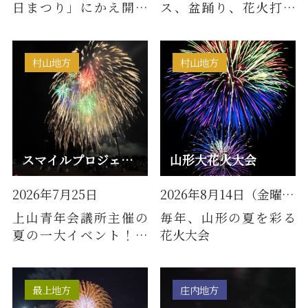
日まつり」にかえ開催
ス、盆踊り、花火打ち
して5年目。今年も2日
上げの構成で開催され
間で開催します。開催に
ます。屋台・キッチンカ
あたり…
ーも多…
村山地方
村山地方
スマイルプロジェクト☆かみのやま
山形大花火大会
2026年7月25日
2026年8月14日（金曜日）
上山青年会議所主催の
毎年、山形の夏を彩る
夏の一大イベント！露
花火大会
店、縁日コーナー、浴衣
着付けブース、フィナ
ーレを…
最上地方
庄内地方