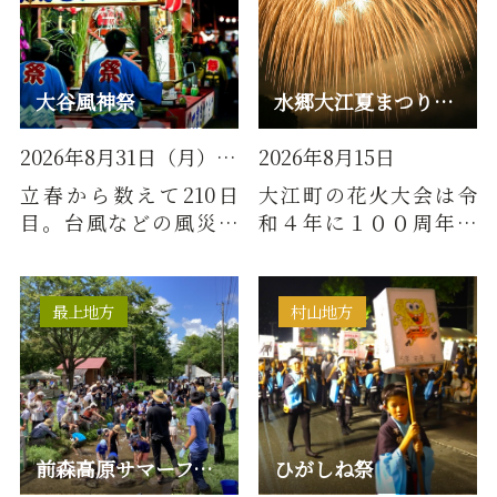
大谷風神祭
水郷大江夏まつり灯ろう流し花火大会
2026年8月31日（月）/毎年8月31日
2026年8月15日
立春から数えて210日
大江町の花火大会は令
目。台風などの風災害
和４年に１００周年を
を鎮め、豊作を祈る祭り
迎えました。通りを鮮
が風祭である。 8月31日
やかに彩る行燈・青竹
に開…
ちょうち…
最上地方
村山地方
前森高原サマーフェスティバル
ひがしね祭