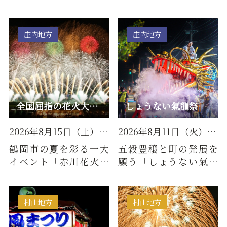
場は上杉家の歴代藩主
う）」と呼ばれ、たく
の居城跡に作られた松
さんの獅子踊りや神楽
が岬公園…
が伝承され…
庄内地方
庄内地方
全国屈指の花火大会「赤川花火大会」 2026年8月15日(土)開催！
しょうない氣龍祭
2026年8月15日（土） ※荒天の場合 順延なし
2026年8月11日（火）※山の日開催※
鶴岡市の夏を彩る一大
五穀豊穣と町の発展を
イベント「赤川花火大
願う「しょうない氣龍
会」。全国から多くの
祭」。庄内町には、古
観光客が訪れる全国屈
くから龍にまつわる伝
指の花火…
説が伝え…
村山地方
村山地方