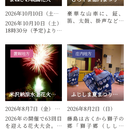
2026年10月10日（土） ※荒天中止
豪華な山車に、鉦、
笛、太鼓、掛声などの
2026年10月10日（土）
囃子手が乗り込み、お
18時30分（予定)より、
囃子の演奏に合わせ、踊
米沢市営野球場（皆川
り手が華…
球場）にて「第三回よ
ねざわ…
置賜地方
庄内地方
米沢納涼水上花火大会
ふじしま夏まつり・鶴岡伝統芸能祭
2026年8月7日（金） ※荒天による延期の場合は8月10日（月）
2026年8月2日（日）
2026年の開催で63回目
藤島は古くから獅子の
を迎える花火大会。会
郷「獅子郷（ししご