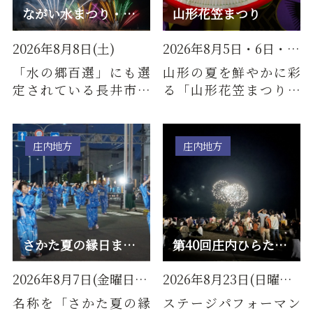
ながい水まつり・最上川花火大会
山形花笠まつり
2026年8月8日(土)
2026年8月5日・6日・7日
「水の郷百選」にも選
山形の夏を鮮やかに彩
定されている長井市の
る「山形花笠まつり」
『水』をテーマとした
は、毎年8月5日・6日・
真夏のお祭り。例年、
7日の3日間にわたり開
水にちな…
催され…
庄内地方
庄内地方
さかた夏の縁日まつり
第40回庄内ひらた目ん玉夏まつり
2026年8月7日(金曜日)・8日(土曜日)／毎年8月上旬開催
2026年8月23日(日曜日)／毎年8月中旬開催
名称を「さかた夏の縁
ステージパフォーマン