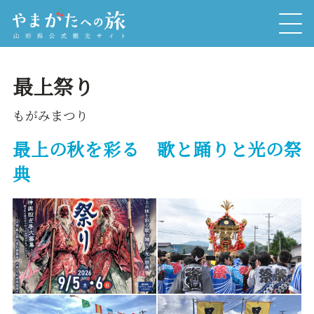
最上祭り
もがみまつり
最上の秋を彩る 歌と踊りと光の祭
典