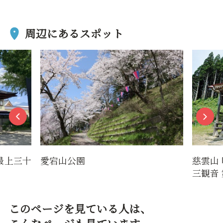
周辺にあるスポット
最上三十
愛宕山公園
慈雲山
三観音 
このページを見ている人は、