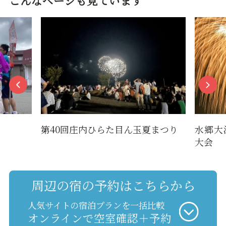
こんなページも見ています
第40回庄内ひらた目ん玉夏まつり
水郷大
大会
周辺の宿の予約はこちらから
人気サイトの宿泊プランを一括比較
オンラインで空室確認＋予約