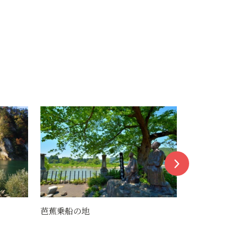
矢向神社
巖神権現