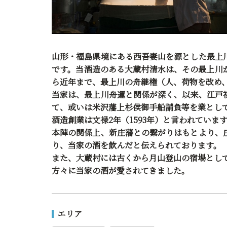
山形・福島県境にある西吾妻山を源とした最上
です。当酒造のある大蔵村清水は、その最上川
ら近年まで、最上川の舟継権（人、荷物を改め
当家は、最上川舟運と関係が深く、以来、江戸
て、或いは米沢藩上杉侯御手船請負等を業とし
酒造創業は文禄2年（1593年）と言われていま
本陣の関係上、新庄藩との繋がりはもとより、
り、当家の酒を飲んだと伝えられております。
また、大蔵村には古くから月山登山の宿場として
方々に当家の酒が愛されてきました。
エリア