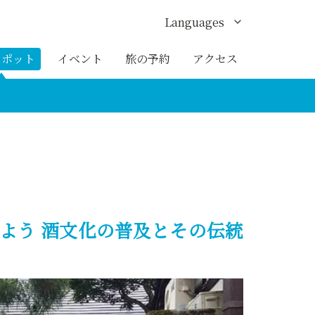
Languages
English
スポット
イベント
旅の予約
アクセス
한국어
繁体中文
簡体中文
ภาษาไทย
よう 酒文化の普及とその伝統