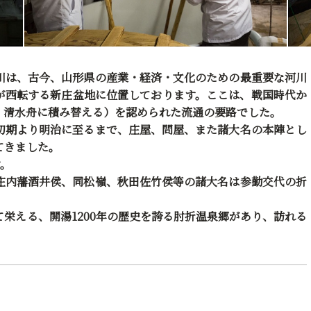
川は、古今、山形県の産業・経済・文化のための最重要な河川
が西転する新庄盆地に位置しております。ここは、戦国時代か
、清水舟に積み替える）を認められた流通の要路でした。
初期より明治に至るまで、庄屋、問屋、また諸大名の本陣とし
てきました。
す。
庄内藩酒井侯、同松嶺、秋田佐竹侯等の諸大名は参勤交代の折
栄える、開湯1200年の歴史を誇る肘折温泉郷があり、訪れる