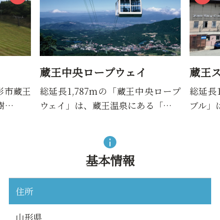
蔵王中央ロープウェイ
蔵王
形市蔵王
総延長1,787mの「蔵王中央ロープ
総延長
樹…
ウェイ」は、蔵王温泉にある「…
ブル」
基本情報
住所
山形県