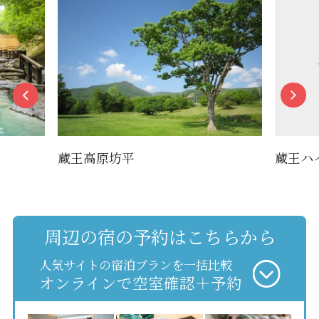
蔵王高原坊平
蔵王ハ
周辺の宿の予約はこちらから
人気サイトの宿泊プランを一括比較
オンラインで空室確認＋予約