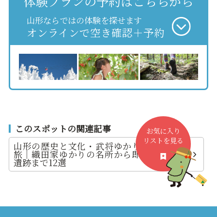
体験プランの予約はこちらから
山形ならではの体験を探せます
オンラインで空き確認＋予約
このスポットの関連記事
お気に入り
リストを見る
山形の歴史と文化・武将ゆかりの地を巡る
旅｜織田家ゆかりの名所から即身仏、銀山
遺跡まで12選