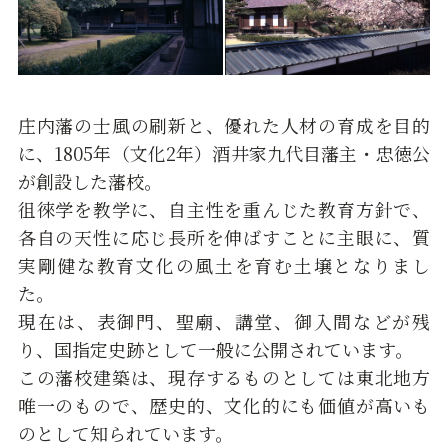
庄内藩の士風の刷新と、優れた人材の育成を目的
に、1805年（文化2年）酒井家九代目藩主・忠徳公
が創設した藩校。
徂徠学を教学に、自主性を重んじた教育方針で、
各自の天性に応じ長所を伸ばすことに主眼に、質
実剛健な教育文化の風土を育む土壌となりまし
た。
現在は、表御門、聖廟、講堂、御入間などが残
り、国指定史跡として一般に公開されています。
この藩校建築は、現存するものとしては東北地方
唯一のもので、歴史的、文化的にも価値が高いも
のとして知られています。