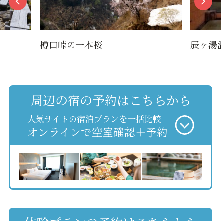
樽口峠の一本桜
辰ヶ湯
周辺の宿の予約はこちらから
人気サイトの宿泊プランを一括比較
オンラインで空室確認＋予約