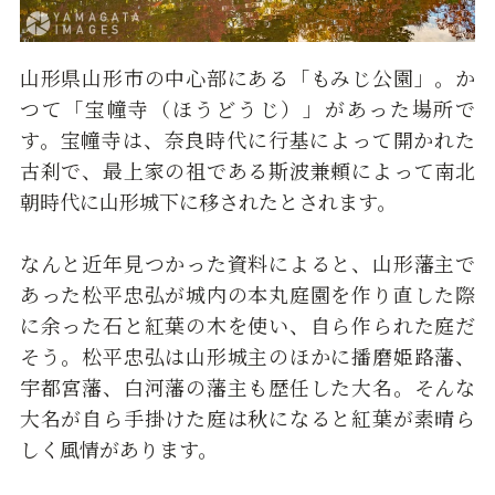
山形県山形市の中心部にある「もみじ公園」。か
つて「宝幢寺（ほうどうじ）」があった場所で
す。宝幢寺は、奈良時代に行基によって開かれた
古刹で、最上家の祖である斯波兼頼によって南北
朝時代に山形城下に移されたとされます。
なんと近年見つかった資料によると、山形藩主で
あった松平忠弘が城内の本丸庭園を作り直した際
に余った石と紅葉の木を使い、自ら作られた庭だ
そう。松平忠弘は山形城主のほかに播磨姫路藩、
宇都宮藩、白河藩の藩主も歴任した大名。そんな
大名が自ら手掛けた庭は秋になると紅葉が素晴ら
しく風情があります。