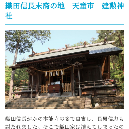
織田信長末裔の地 天童市 建勲神
社
織田信長がかの本能寺の変で自害し、長男信忠も
討たれました。そこで織田家は潰えてしまったの