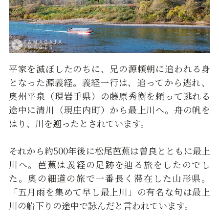
平家を滅ぼしたのちに、兄の源頼朝に追われる身
となった源義経。義経一行は、追ってから逃れ、
奥州平泉（現岩手県）の藤原秀衡を頼って逃れる
途中に清川（現庄内町）から最上川へ。舟の帆を
はり、川を遡ったとされています。
それから約500年後に松尾芭蕉は曽良とともに最上
川へ。芭蕉は義経の足跡を辿る旅をしたのでし
た。奥の細道の旅で一番長く滞在した山形県。
「五月雨を集めて早し最上川」の有名な句は最上
川の船下りの途中で詠んだと言われています。