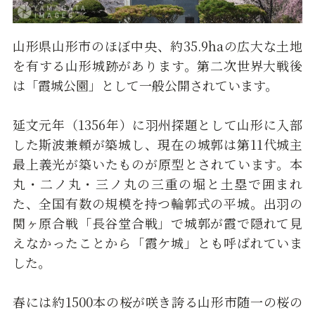
山形県山形市のほぼ中央、約35.9haの広大な土地
を有する山形城跡があります。第二次世界大戦後
は「霞城公園」として一般公開されています。
延文元年（1356年）に羽州探題として山形に入部
した斯波兼頼が築城し、現在の城郭は第11代城主
最上義光が築いたものが原型とされています。本
丸・二ノ丸・三ノ丸の三重の堀と土塁で囲まれ
た、全国有数の規模を持つ輪郭式の平城。出羽の
関ヶ原合戦「長谷堂合戦」で城郭が霞で隠れて見
えなかったことから「霞ケ城」とも呼ばれていま
した。
春には約1500本の桜が咲き誇る山形市随一の桜の