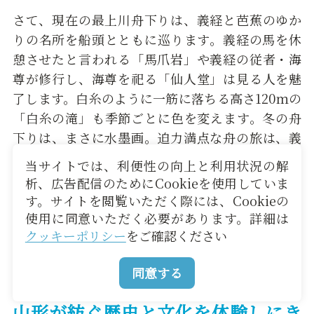
さて、現在の最上川舟下りは、義経と芭蕉のゆか
りの名所を船頭とともに巡ります。義経の馬を休
憩させたと言われる「馬爪岩」や義経の従者・海
尊が修行し、海尊を祀る「仙人堂」は見る人を魅
了します。白糸のように一筋に落ちる高さ120ｍの
「白糸の滝」も季節ごとに色を変えます。冬の舟
下りは、まさに水墨画。迫力満点な舟の旅は、義
経と芭蕉の2人の旅路が決して楽なものではなかっ
当サイトでは、利便性の向上と利用状況の解
たと実感するでしょう。
析、広告配信のためにCookieを使用していま
す。サイトを閲覧いただく際には、Cookieの
使用に同意いただく必要があります。詳細は
最上川舟下りの詳細はこちらから
クッキーポリシー
をご確認ください
同意する
山形が紡ぐ歴史と文化を体験しにき