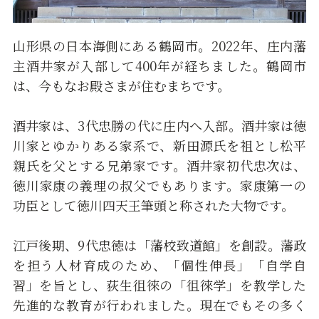
山形県の日本海側にある鶴岡市。2022年、庄内藩
主酒井家が入部して400年が経ちました。鶴岡市
は、今もなお殿さまが住むまちです。
酒井家は、3代忠勝の代に庄内へ入部。酒井家は徳
川家とゆかりある家系で、新田源氏を祖とし松平
親氏を父とする兄弟家です。酒井家初代忠次は、
徳川家康の義理の叔父でもあります。家康第一の
功臣として徳川四天王筆頭と称された大物です。
江戸後期、9代忠徳は「藩校致道館」を創設。藩政
を担う人材育成のため、「個性伸長」「自学自
習」を旨とし、荻生徂徠の「徂徠学」を教学した
先進的な教育が行われました。現在でもその多く