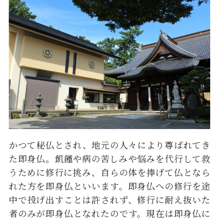
かつて秘仏とされ、地元の人々により尊ばれてき
た即身仏。飢饉や病の苦しみや悩みを代行して救
うために修行に挑み、自らの体を捧げて仏となら
れた方を即身仏といいます。即身仏への修行を途
中で投げ出すことは許されず、修行に耐え抜いた
者のみが即身仏となれたのです。現在は即身仏に