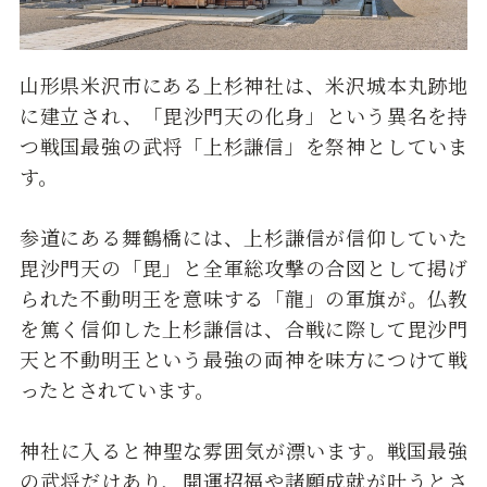
山形県米沢市にある上杉神社は、米沢城本丸跡地
に建立され、「毘沙門天の化身」という異名を持
つ戦国最強の武将「上杉謙信」を祭神としていま
す。
参道にある舞鶴橋には、上杉謙信が信仰していた
毘沙門天の「毘」と全軍総攻撃の合図として掲げ
られた不動明王を意味する「龍」の軍旗が。仏教
を篤く信仰した上杉謙信は、合戦に際して毘沙門
天と不動明王という最強の両神を味方につけて戦
ったとされています。
神社に入ると神聖な雰囲気が漂います。戦国最強
の武将だけあり、開運招福や諸願成就が叶うとさ