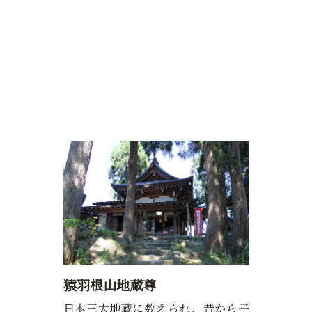
猿羽根山地蔵尊
日本三大地蔵に数えられ、昔から子