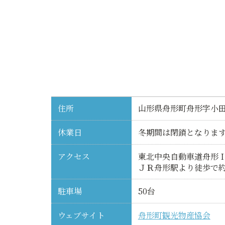
住所
山形県舟形町舟形字小田山
休業日
冬期間は閉鎖となりま
アクセス
東北中央自動車道舟形Ｉ
ＪＲ舟形駅より徒歩で約
駐車場
50台
ウェブサイト
舟形町観光物産協会