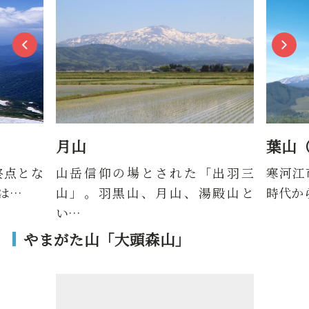
月山
葉山
終点とな
山岳信仰の場とされた「出羽三
寒河江
）は…
山」。羽黒山、月山、湯殿山と
時代か
い…
やまがた山「大頭森山」