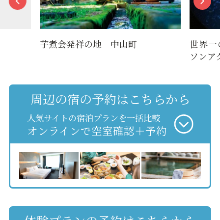
芋煮会発祥の地 中山町
世界一
ソンア
周辺の宿の予約はこちらから
人気サイトの宿泊プランを一括比較
オンラインで空室確認＋予約