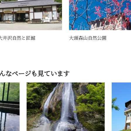
山自然公園
矢引沢の大スギ
んなページも見ています