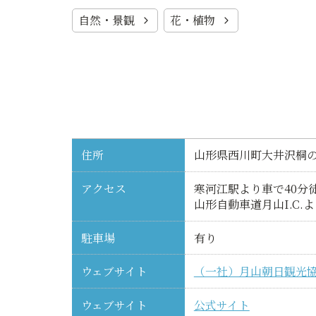
自然・景観
花・植物
住所
山形県西川町大井沢桐
アクセス
寒河江駅より車で40分徒
山形自動車道月山I.C.よ
駐車場
有り
ウェブサイト
（一社）月山朝日観光
ウェブサイト
公式サイト