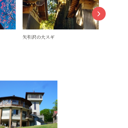
大滝（大江町）
スノ不動